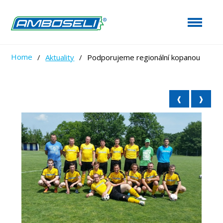
Home
/
Aktuality
/
Podporujeme regionální kopanou
❰
❱