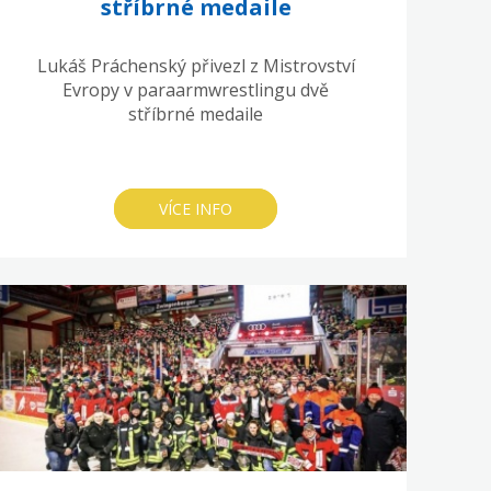
stříbrné medaile
Lukáš Práchenský přivezl z Mistrovství
Evropy v paraarmwrestlingu dvě
stříbrné medaile
VÍCE INFO