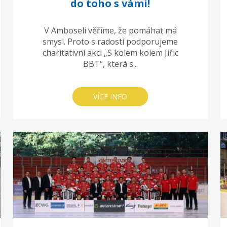
do toho s vámi!
V Amboseli věříme, že pomáhat má
smysl. Proto s radostí podporujeme
charitativní akci „S kolem kolem Jiřic
BBT“, která s...
VÍCE INFO