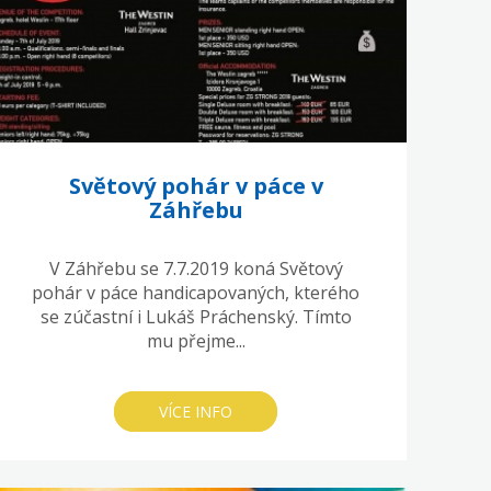
Světový pohár v páce v
Záhřebu
V Záhřebu se 7.7.2019 koná Světový
pohár v páce handicapovaných, kterého
se zúčastní i Lukáš Práchenský. Tímto
mu přejme...
VÍCE INFO