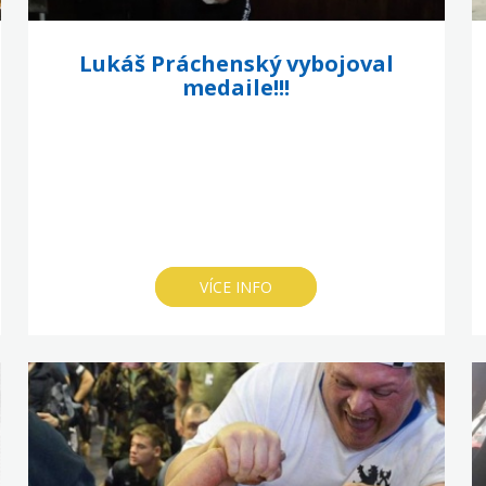
Lukáš Práchenský vybojoval
medaile!!!
VÍCE INFO