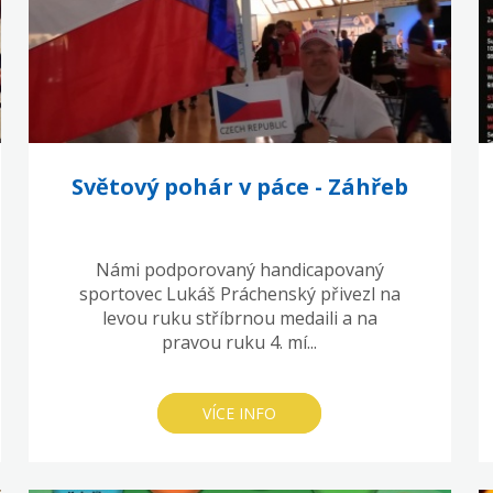
Světový pohár v páce - Záhřeb
Námi podporovaný handicapovaný
sportovec Lukáš Práchenský přivezl na
levou ruku stříbrnou medaili a na
pravou ruku 4. mí...
VÍCE INFO