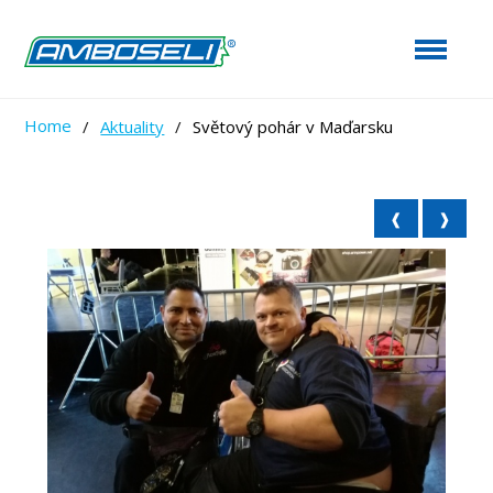
Home
/
Aktuality
/
Světový pohár v Maďarsku
❰
❱