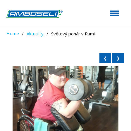
Home
/
Aktuality
/
Světový pohár v Rumii
❰
❱