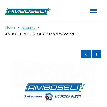
Home
/
Aktuality
/
AMBOSELI s HC ŠKODA Plzeň slaví výročí
❰
❱